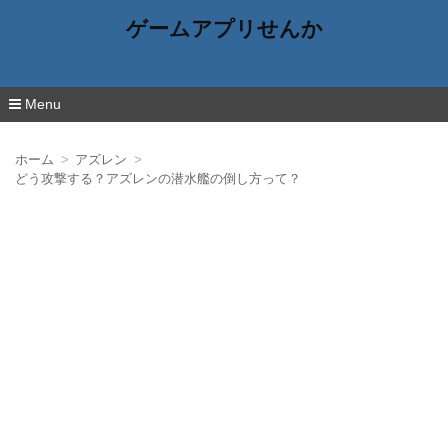
ゲームアプリせんか
Menu
コ
ン
ホーム
アズレン
テ
どう攻撃する？アズレンの潜水艦の倒し方って？
ン
ツ
へ
移
動