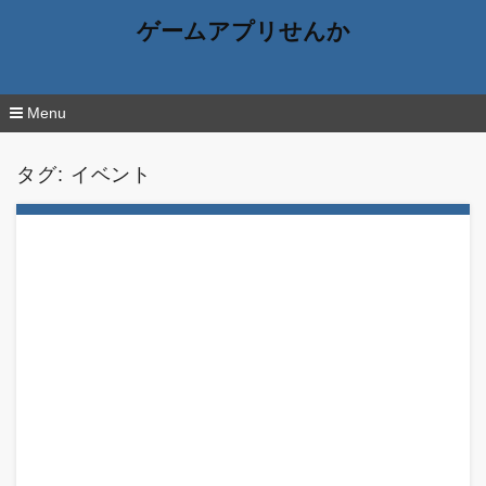
ゲームアプリせんか
Menu
コ
ン
タグ:
イベント
テ
ン
ツ
へ
移
動