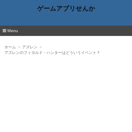
ゲームアプリせんか
Menu
コ
ン
ホーム
アズレン
テ
アズレンのフィヨルド・ハンターはどういうイベント？
ン
ツ
へ
移
動