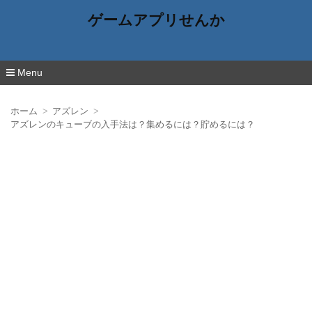
ゲームアプリせんか
Menu
コ
ン
ホーム
アズレン
テ
アズレンのキューブの入手法は？集めるには？貯めるには？
ン
ツ
へ
移
動